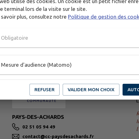
web utilise des cookies. Un cookie est un petit fichier enre
e terminal lors de la visite sur le site.
 savoir plus, consultez notre
Politique de gestion des coo
Obligatoire
Mesure d'audience (Matomo)
H
REFUSER
VALIDER MON CHOIX
AUT
L
L
R
PAYS-DES-ACHARDS
I
02 51 05 94 49
l
contact@cc-paysdesachards.fr