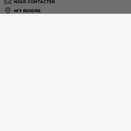
NOUS CONTACTER
M'Y RENDRE
www.legirouard.fr
PAYS-DES-ACHARDS
02 51 05 94 49
contact@cc-paysdesachards.fr
www.cc-paysdesachards.fr