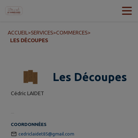
Contenu
Menu
Recherche
Pied de page
ACCUEIL
>
SERVICES
>
COMMERCES
>
LES DÉCOUPES
Les Découpes
Cédric LAIDET
COORDONNÉES
cedriclaidet85@gmail.com